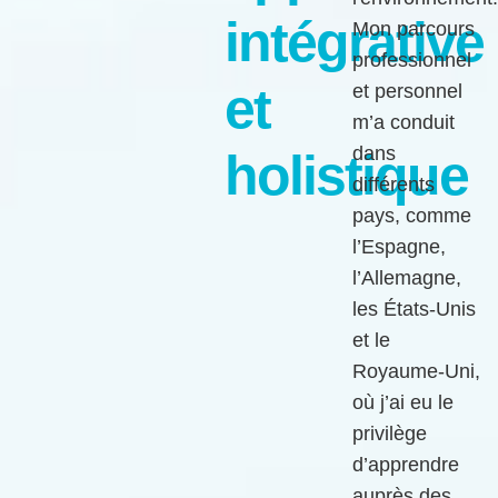
intégrative
Mon parcours
professionnel
et
et personnel
m’a conduit
dans
holistique
différents
pays, comme
l’Espagne,
l’Allemagne,
les États-Unis
et le
Royaume-Uni,
où j’ai eu le
privilège
d’apprendre
auprès des