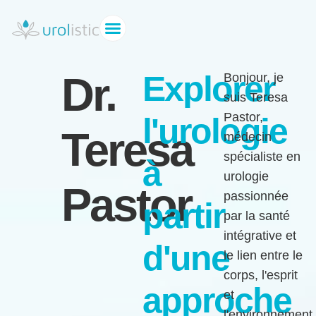
Dr.
Explorer
Bonjour, je
suis Teresa
Pastor,
l'urologie
Teresa
médecin
spécialiste en
à
urologie
Pastor
passionnée
partir
par la santé
intégrative et
d'une
le lien entre le
corps, l'esprit
approche
et
l'environnement.