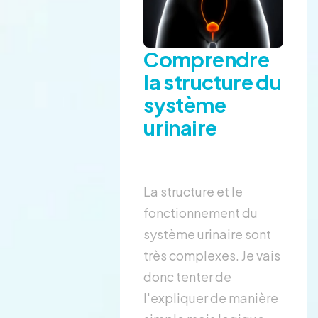
Comprendre
la structure du
système
urinaire
La structure et le
fonctionnement du
système urinaire sont
très complexes. Je vais
donc tenter de
l'expliquer de manière