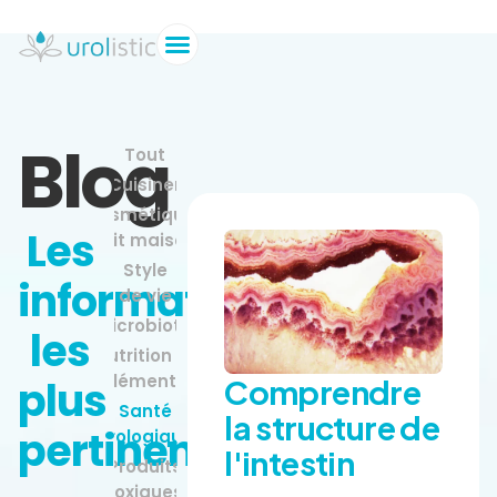
Blog
Tout
Cuisiner
Cosmétiques
Les
fait maison
Style
informations
de vie
Microbiote
les
Nutrition et
supplémentation
Comprendre
plus
Santé
la structure de
pertinentes
urologique
l'intestin
Produits
toxiques