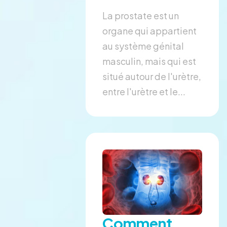
La prostate est un
organe qui appartient
au système génital
masculin, mais qui est
situé autour de l'urètre,
entre l'urètre et le...
Comment