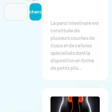
Recherche
La paroi intestinale est
constituée de
plusieurs couches de
tissus et de cellules
spécialisés dont la
disposition en forme
de petits plis...