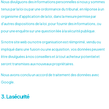
Nous divulguons des informations personnelles si nous y sommes
tenus par la loi ou par une ordonnance du tribunal, en réponse à un
organisme d'application de la loi, dans la mesure permise par
d'autres dispositions de la loi, pour fournir des informations, ou
pour une enquête sur une question liée à la sécurité publique.
Si notre site web ou notre organisation est réimprimé, vendu ou
impliqué dans une fusion ou une acquisition, vos données peuvent
être divulguées à nos conseillers et à tout acheteur potentiel et
seront transmises aux nouveaux propriétaires.
Nous avons conclu un accord de traitement des données avec
Google.
3. La sécurité